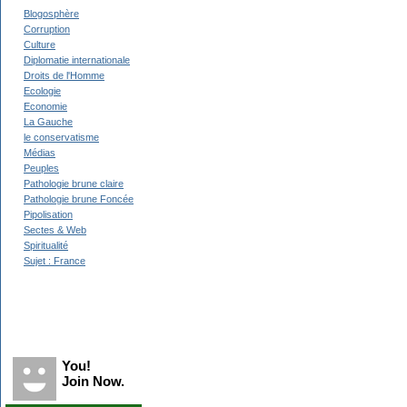
Blogosphère
Corruption
Culture
Diplomatie internationale
Droits de l'Homme
Ecologie
Economie
La Gauche
le conservatisme
Médias
Peuples
Pathologie brune claire
Pathologie brune Foncée
Pipolisation
Sectes & Web
Spiritualité
Sujet : France
Recent Visitors
You!
Join Now.