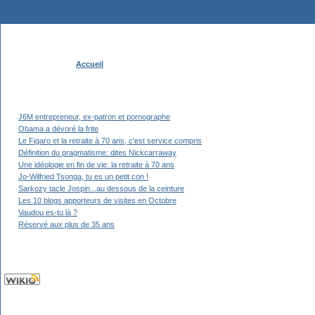
Accueil
J6M entrepreneur, ex-patron et pornographe
Obama a dévoré la frite
Le Figaro et la retraite à 70 ans, c'est service compris
Définition du pragmatisme: dites Nickcarraway
Une idéologie en fin de vie: la retraite à 70 ans
Jo-Wilfried Tsonga, tu es un petit con !
Sarkozy tacle Jospin...au dessous de la ceinture
Les 10 blogs apporteurs de visites en Octobre
Vaudou es-tu là ?
Réservé aux plus de 35 ans