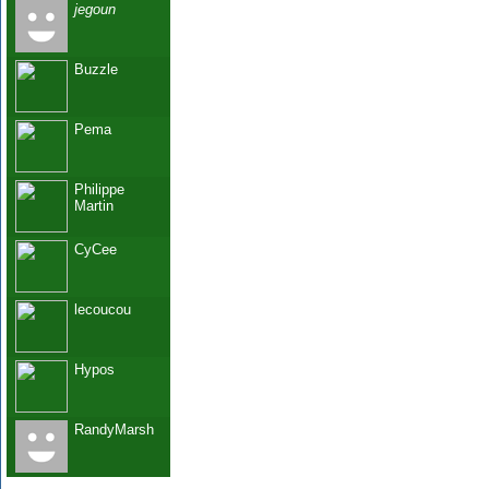
jegoun
Buzzle
Pema
Philippe
Martin
CyCee
lecoucou
Hypos
RandyMarsh