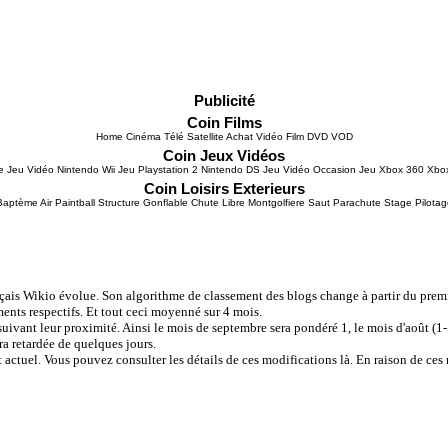
Publicité
Coin Films
Home Cinéma Télé Satellite Achat Vidéo Film DVD VOD
Coin Jeux Vidéos
e Jeu Vidéo Nintendo Wii Jeu Playstation 2 Nintendo DS Jeu Vidéo Occasion Jeu Xbox 360 Xbo
Coin Loisirs Exterieurs
Baptème Air Paintball Structure Gonflable Chute Libre Montgolfiere Saut Parachute Stage Pilotag
çais Wikio évolue. Son algorithme de classement des blogs change à partir du premie
ments respectifs. Et tout ceci moyenné sur 4 mois.
ant leur proximité. Ainsi le mois de septembre sera pondéré 1, le mois d'août (1-1/9
ra retardée de quelques jours.
actuel. Vous pouvez consulter les détails de ces modifications là. En raison de ce