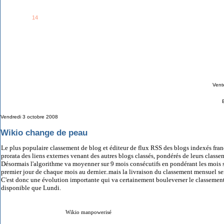
See all
14
members...
Grab This!
MyBlogLog
Vent
Vendredi 3 octobre 2008
Wikio change de peau
Le plus populaire classement de blog et éditeur de flux RSS des blogs indexés fran
prorata des liens externes venant des autres blogs classés, pondérés de leurs classe
Désormais l'algorithme va moyenner sur 9 mois consécutifs en pondérant les mois suiv
premier jour de chaque mois au dernier..mais la livraison du classement mensuel se
C'est donc une évolution importante qui va certainement bouleverser le classement 
disponible que Lundi.
Wikio manpowerisé