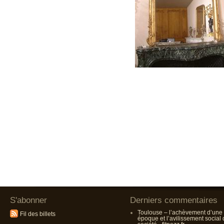
S'abonner
Derniers commentaires
Toulouse – l’achèvement d’une
Fil des billets
époque et l’avilissement social