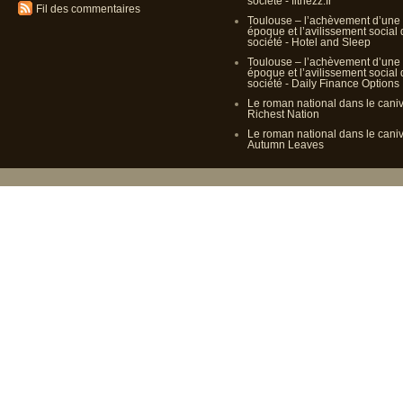
société - fitnezz.fr
Fil des commentaires
Toulouse – l’achèvement d’une
époque et l’avilissement social
société - Hotel and Sleep
Toulouse – l’achèvement d’une
époque et l’avilissement social
société - Daily Finance Options
Le roman national dans le cani
Richest Nation
Le roman national dans le cani
Autumn Leaves
Propulsé p