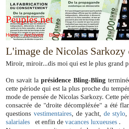
Peuples.net
Home
Archives
Blogroll
L'image de Nicolas Sarkozy 
Miroir, miroir...dis moi qui est le plus grand 
On savait la
présidence Bling-Bling
terminée
cette période qui est la plus proche du temp
mode de pensée de Nicolas Sarkozy. Cette péri
consacrée de "droite décompléxée" a été fla
questions
vestimentaires
, de
yacht
,
de stylo
,
salariales
et enfin de
vacances luxueuses
.