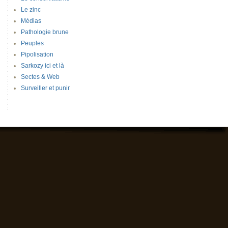
Le zinc
Médias
Pathologie brune
Peuples
Pipolisation
Sarkozy ici et là
Sectes & Web
Surveiller et punir