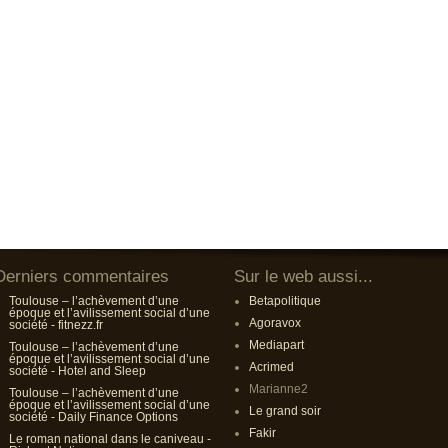
Derniers commentaires
Sur le web aussi...
Toulouse – l’achèvement d’une
Betapolitique
époque et l’avilissement social d’une
Agoravox
société - fitnezz.fr
Mediapart
Toulouse – l’achèvement d’une
époque et l’avilissement social d’une
Acrimed
société - Hotel and Sleep
Marianne2
Toulouse – l’achèvement d’une
époque et l’avilissement social d’une
Le grand soir
société - Daily Finance Options
Fakir
Le roman national dans le caniveau -