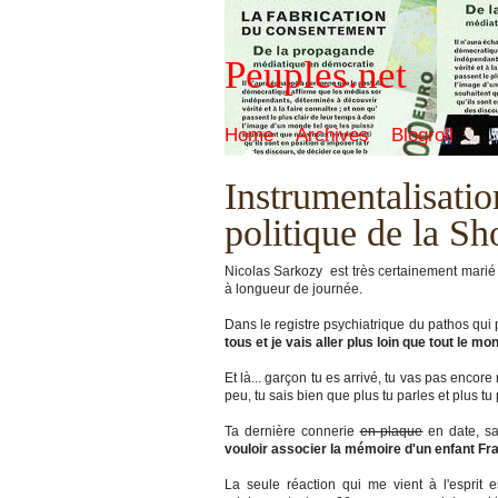
Peuples.net
Home
Archives
Blogroll
Instrumentalisati
politique de la Sh
Nicolas Sarkozy est très certainement marié
à longueur de journée.
Dans le registre psychiatrique du pathos qui
tous et je vais aller plus loin que tout le mo
Et là... garçon tu es arrivé, tu vas pas encor
peu, tu sais bien que plus tu parles et plus t
Ta dernière connerie
en plaque
en date, san
vouloir associer la mémoire d'un enfant Fr
La seule réaction qui me vient à l'esprit