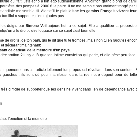
nutile qui fait juste écho à ton égo sudimensionné. A voir ton grand blond de gam
e peut être des pompes à 2000 € la paire. Il ne me semble pas vraiment rongé par 
ndiale me semble t'il. Alors s'il te plait
laisse les gamins Français vivrent leu
ux familial à supporter, n'en rajoutes pas.
 les doigts par
Simone Veil
aujourd'hui, à ce sujet. Elle a qualifiée ta propositi
quelqu'un a le droit d'être loquace sur ce sujet c'est bien elle.
e de droite, de ton parti, qui te dit que tu te trompes, mais non tu en rajoutes enco
le et déclarant maintenant:
aisant ce cadeau de la mémoire d'un pays
.
déclaration ? il n'y a là que ton intime conviction qui parle, et elle pèse peu face
 uniquement dans cet article tellement ton propos est révoltant dans son contenu. 
 de gauches : ils sont où pour manifester dans la rue notre dégout pour de tell
tre très difficile de supporter que les gens ne vivent sans lien de dépendance avec 
t.
'émotion et la mémoire