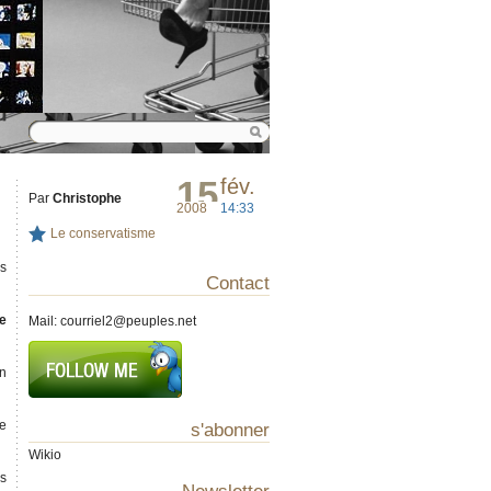
15
fév.
Par
Christophe
2008
14:33
Le conservatisme
es
Contact
ue
Mail:
courriel2@peuples.net
un
de
s'abonner
Wikio
es