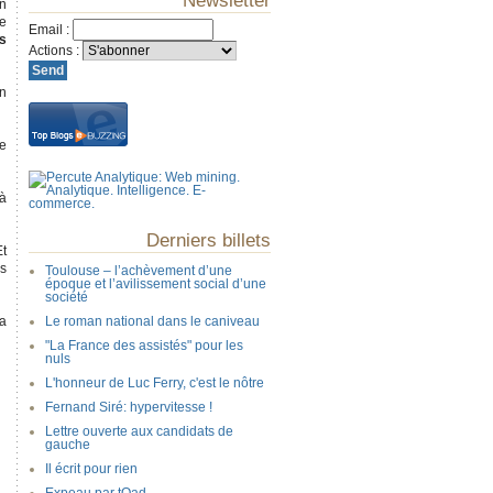
Newsletter
in
le
Email
:
rs
Actions
:
on
re
 à
Derniers billets
Et
es
Toulouse – l’achèvement d’une
époque et l’avilissement social d’une
société
ta
Le roman national dans le caniveau
"La France des assistés" pour les
nuls
L'honneur de Luc Ferry, c'est le nôtre
Fernand Siré: hypervitesse !
Lettre ouverte aux candidats de
gauche
Il écrit pour rien