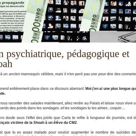
on psychiatrique, pédagogique et
oah
 à un ancien mannequin célèbre, mais il n'en perd pas une pour dire des conneri
 prend entièrement place dans ce discours aberrant:
Moi j'en ai une plus longue q
nde.
e nous raconter des salades maintenant, allez rentre au Palais et laisse nous vivre 
u perds des points dans les sondages..et les sondages tu les aimes...coquin....
s doute sous l'effet des joints que Carla te refile à longueur de journée, est 
ançais victime de la Shoah à un élève du CM2
.
 est que tu es assez malade pour vouloir augmenter le nombre de suicides d