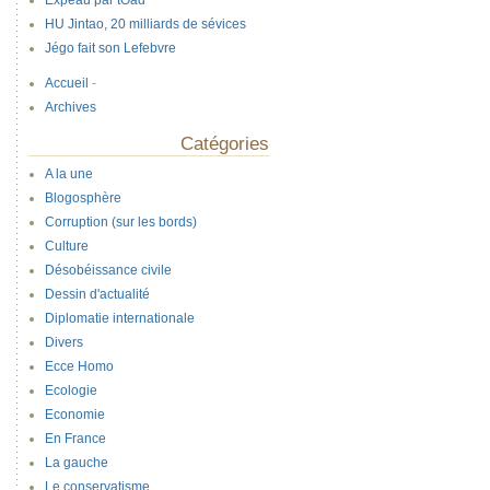
Expeau par tOad
HU Jintao, 20 milliards de sévices
Jégo fait son Lefebvre
Accueil
-
Archives
Catégories
A la une
Blogosphère
Corruption (sur les bords)
Culture
Désobéissance civile
Dessin d'actualité
Diplomatie internationale
Divers
Ecce Homo
Ecologie
Economie
En France
La gauche
Le conservatisme