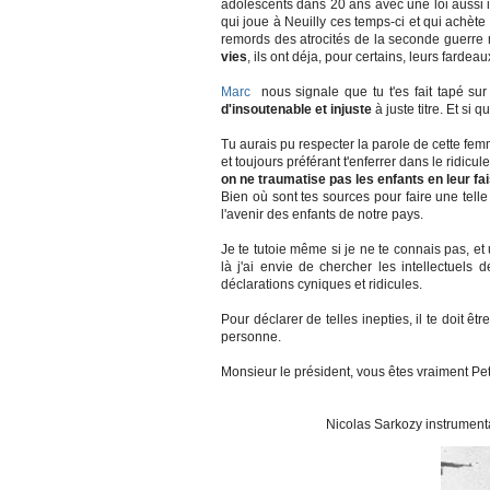
adolescents dans 20 ans avec une loi aussi i
qui joue à Neuilly ces temps-ci et qui achèt
remords des atrocités de la seconde guerre mo
vies
, ils ont déja, pour certains, leurs fardea
Marc
nous signale que tu t'es fait tapé sur
d'insoutenable et injuste
à juste titre. Et si 
Tu aurais pu respecter la parole de cette femm
et toujours préférant t'enferrer dans le ridicu
on ne traumatise pas les enfants en leur f
Bien où sont tes sources pour faire une telle 
l'avenir des enfants de notre pays.
Je te tutoie même si je ne te connais pas, et
là j'ai envie de chercher les intellectuels
déclarations cyniques et ridicules.
Pour déclarer de telles inepties, il te doit ê
personne.
Monsieur le président, vous êtes vraiment Peti
Nicolas Sarkozy instrumentalise l