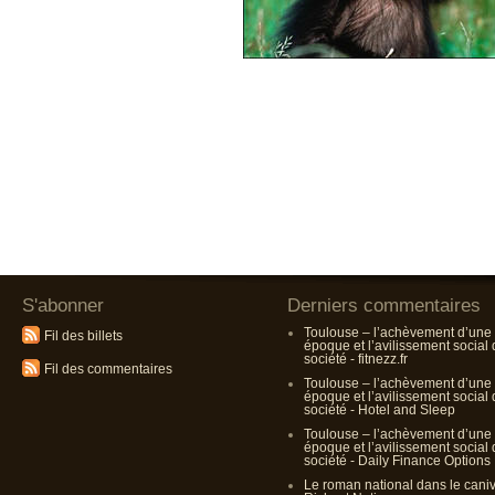
S'abonner
Derniers commentaires
Toulouse – l’achèvement d’une
Fil des billets
époque et l’avilissement social
société - fitnezz.fr
Fil des commentaires
Toulouse – l’achèvement d’une
époque et l’avilissement social
société - Hotel and Sleep
Toulouse – l’achèvement d’une
époque et l’avilissement social
société - Daily Finance Options
Le roman national dans le cani