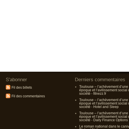
S'abonner
Derniers commentaires
Toulouse – l’achèvement d’une
Fil des billets
époque et l’avilissement social
société - fitnezz.fr
Fil des commentaires
Toulouse – l’achèvement d’une
époque et l’avilissement social
société - Hotel and Sleep
Toulouse – l’achèvement d’une
époque et l’avilissement social
société - Daily Finance Options
Le roman national dans le cani