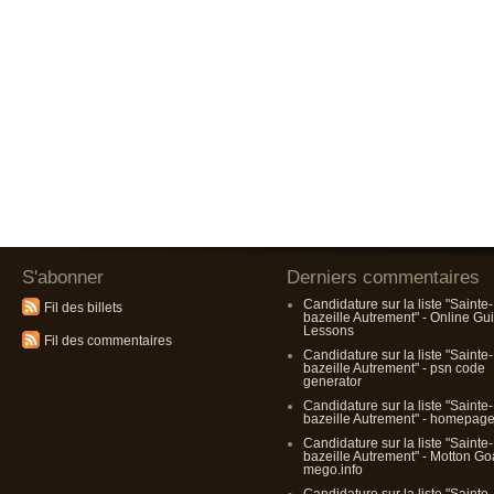
S'abonner
Derniers commentaires
Candidature sur la liste "Sainte-
Fil des billets
bazeille Autrement" - Online Gui
Lessons
Fil des commentaires
Candidature sur la liste "Sainte-
bazeille Autrement" - psn code
generator
Candidature sur la liste "Sainte-
bazeille Autrement" - homepag
Candidature sur la liste "Sainte-
bazeille Autrement" - Motton G
mego.info