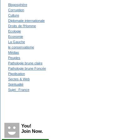
Blogosphère
Corruption
Culture
Diplomatie internationale
Droits de l'Homme
Ecologie
Economie
La Gauche
le conservatisme
Médias
Peuples
Pathologie brune claire
Pathologie brune Foncée
Pipolisation
Sectes & Web
Spiritualité
Sujet : France
Recent Visitors
You!
Join Now.