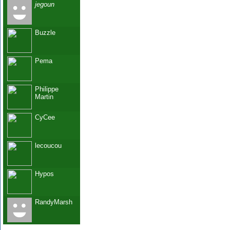
jegoun
Buzzle
Pema
Philippe
Martin
CyCee
lecoucou
Hypos
RandyMarsh