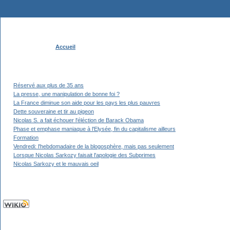
Accueil
Réservé aux plus de 35 ans
La presse, une manipulation de bonne foi ?
La France diminue son aide pour les pays les plus pauvres
Dette souveraine et tir au pigeon
Nicolas S. a fait échouer l'éléction de Barack Obama
Phase et emphase maniaque à l'Elysée, fin du capitalisme ailleurs
Formation
Vendredi: l'hebdomadaire de la blogosphère, mais pas seulement
Lorsque Nicolas Sarkozy faisait l'apologie des Subprimes
Nicolas Sarkozy et le mauvais oeil