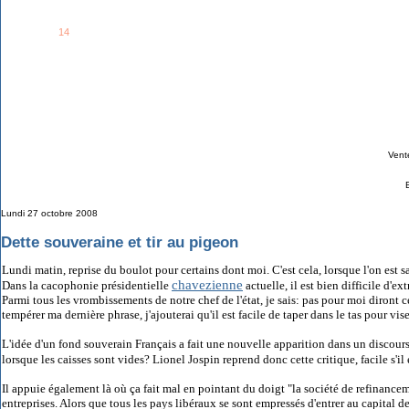
See all
14
members...
Grab This!
MyBlogLog
Vent
Lundi 27 octobre 2008
Dette souveraine et tir au pigeon
Lundi matin, reprise du boulot pour certains dont moi. C'est cela, lorsque l'on est s
chavezienne
Dans la cacophonie présidentielle
actuelle, il est bien difficile d'e
Parmi tous les vrombissements de notre chef de l'état, je sais: pas pour moi diront ce
tempérer ma dernière phrase, j'ajouterai qu'il est facile de taper dans le tas pour vise
L'idée d'un fond souverain Français a fait une nouvelle apparition dans un discours r
lorsque les caisses sont vides? Lionel Jospin reprend donc cette critique, facile s'il 
Il appuie également là où ça fait mal en pointant du doigt "la société de refinancem
entreprises. Alors que tous les pays libéraux se sont empressés d'entrer au capital