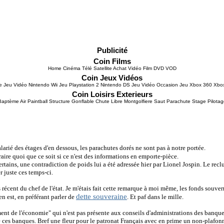
Publicité
Coin Films
Home Cinéma Télé Satellite Achat Vidéo Film DVD VOD
Coin Jeux Vidéos
e Jeu Vidéo Nintendo Wii Jeu Playstation 2 Nintendo DS Jeu Vidéo Occasion Jeu Xbox 360 Xbo
Coin Loisirs Exterieurs
Baptème Air Paintball Structure Gonflable Chute Libre Montgolfiere Saut Parachute Stage Pilotag
alarié des étages d'en dessous, les parachutes dorés ne sont pas à notre portée.
xtraire quoi que ce soit si ce n'est des informations en emporte-pièce.
rtains, une contradiction de poids lui a été adressée hier par Lionel Jospin. Le reclus 
r juste ces temps-ci.
écent du chef de l'état. Je m'étais fait cette remarque à moi même, les fonds souverr
dette souveraine
en est, en préférant parler de
. Et paf dans le mille.
ent de l'économie" qui n'est pas présente aux conseils d'administrations des banques
 de ces banques. Bref une fleur pour le patronat Français avec en prime un non-plaf