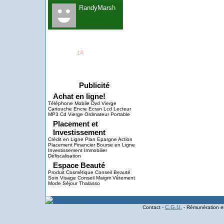
RandyMarsh
See all
14
members...
Grab This!
MyBlogLog
Publicité
Achat en ligne!
Téléphone Mobile Dvd Vierge
Cartouche Encre Ecran Lcd Lecteur
MP3 Cd Vierge Ordinateur Portable
Placement et
Investissement
Crédit en Ligne Plan Epargne Action
Placement Financier Bourse en Ligne
Investissement Immobilier
Défiscalisation
Espace Beauté
Produit Cosmétique Conseil Beauté
Soin Visage Conseil Maigrir Vêtement
Mode Séjour Thalasso
C.G.U.
Contact -
- Rémunération en