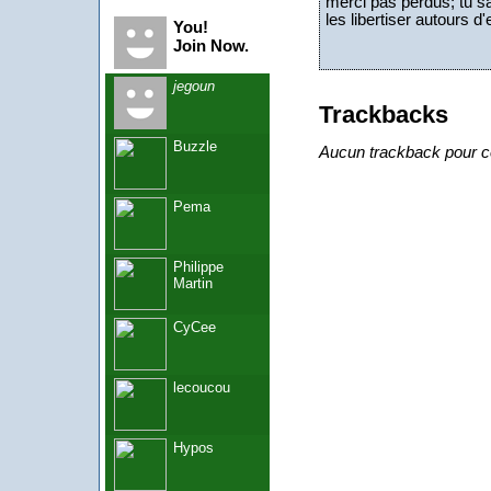
merci pas perdus; tu sai
les libertiser autours d'
You!
Join Now.
jegoun
Trackbacks
Buzzle
Aucun trackback pour ce
Pema
Philippe
Martin
CyCee
lecoucou
Hypos