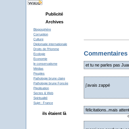
Publicité
Archives
Blogosphère
Corruption
Culture
Diplomatie internationale
Droits de l'Homme
Commentaires
Ecologie
Economie
le conservatisme
et tu ne parles pas Jua
Médias
Peuples
Pathologie brune claire
Pathologie brune Foncée
j'avais zappé
Pipolisation
Sectes & Web
Spiritualité
Sujet : France
félicitations..mais atten
ils étaient là
Recent Visitors