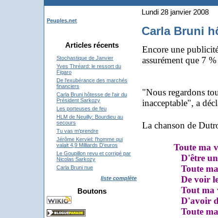
Lundi 28 janvier 2008
Peuples.net
Carla Bruni h
Articles récents
Encore une publicit
assurément que 7 % 
Stochastique de Janvier
Yves Thréard: le ressort du
Figaro
De l'exubérance des marchés
financiers
"Nous regardons toute
Carla Bruni hôtesse de l'air du
Président Sarkozy
inacceptable", a décl
Les porteuses de feu
HLM de Neuilly: Bourdieu au
secours
La chanson de Dutr
Tu vas m'prendre
Jérôme Kerviel: l'homme qui
Toute ma vi
valait 4,9 Milliards D'euros
Le Goupillon revu et corrigé par
D'être une hôte
Nicolas Sarkozy
Toute ma vie,
Carla Bruni nue
De voir le ba
liste complète
Tout ma vie, 
Boutons
D'avoir des t
Toute ma vie,