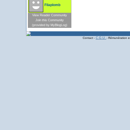
Filaplomb
View Reader Community
Join this Community
(provided by MyBlogLog)
C.G.U.
Contact -
- Rémunération en