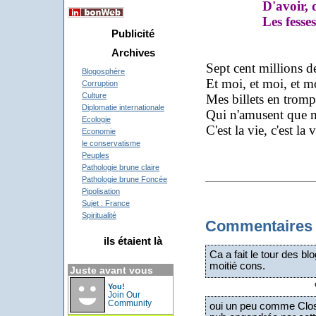
D'avoir, d'
Les fesses en 
Publicité
Archives
Sept cent millions d
Blogosphère
Et moi, et moi, et m
Corruption
Culture
Mes billets en trompe
Diplomatie internationale
Qui n'amusent que 
Ecologie
C'est la vie, c'est la v
Economie
le conservatisme
Peuples
Pathologie brune claire
Pathologie brune Foncée
Pipolisation
Sujet : France
Spiritualité
Commentaires
ils étaient là
Ca a fait le tour des b
moitié cons.
Juste avant vous
You!
Join Our
Community
oui un peu comme Close