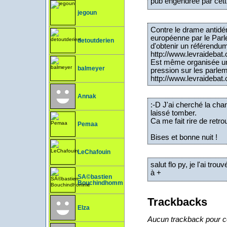
pub engendrée par cettt
jegoun
Contre le drame antidém
européenne par le Par
detoutderien
d'obtenir un référendum,
http://www.levraidebat
Est même organisée une 
balmeyer
pression sur les parleme
http://www.levraidebat
Annak
:-D J'ai cherché la cha
laissé tomber.
Ca me fait rire de retro
Pemaa
Bises et bonne nuit !
LeChafouin
salut flo py, je l'ai tr
à +
SÃ©bastien
Bouchindhomme
Trackbacks
Elza
Aucun trackback pour ce