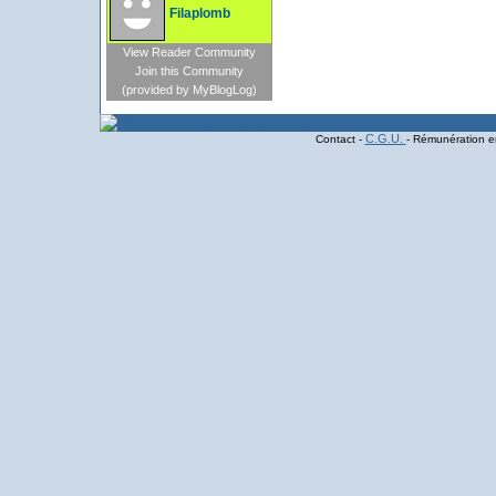
Filaplomb
View Reader Community
Join this Community
(provided by MyBlogLog)
C.G.U.
Contact -
- Rémunération en