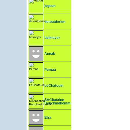
jegoun
detoutderien
balmeyer
Annak
Pemaa
LeChafouin
SÃ©bastien
Bouchindhomme
Elza