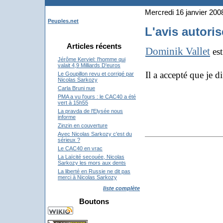
Mercredi 16 janvier 200
Peuples.net
L'avis autori
Articles récents
Dominik Vallet
est
Jérôme Kerviel: l'homme qui
valait 4,9 Milliards D'euros
Il a accepté que je 
Le Goupillon revu et corrigé par
Nicolas Sarkozy
Carla Bruni nue
PMA a vu l'ours : le CAC40 a été
vert à 15h55
La pravda de l'Elysée nous
informe
Zinzin en couverture
Avec Nicolas Sarkozy c'est du
sérieux ?
Le CAC40 en vrac
La Laïcité secouée, Nicolas
Sarkozy les mors aux dents
La liberté en Russie ne dit pas
merci à Nicolas Sarkozy
liste complète
Boutons