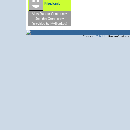
Filaplomb
View Reader Community
Join this Community
(provided by MyBlogLog)
C.G.U.
Contact -
- Rémunération en