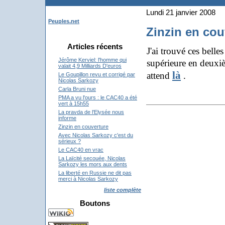
Lundi 21 janvier 2008
Peuples.net
Zinzin en cou
Articles récents
J'ai trouvé ces belle
Jérôme Kerviel: l'homme qui
supérieure en deux
valait 4,9 Milliards D'euros
là
attend
.
Le Goupillon revu et corrigé par
Nicolas Sarkozy
Carla Bruni nue
PMA a vu l'ours : le CAC40 a été
vert à 15h55
La pravda de l'Elysée nous
informe
Zinzin en couverture
Avec Nicolas Sarkozy c'est du
sérieux ?
Le CAC40 en vrac
La Laïcité secouée, Nicolas
Sarkozy les mors aux dents
La liberté en Russie ne dit pas
merci à Nicolas Sarkozy
liste complète
Boutons