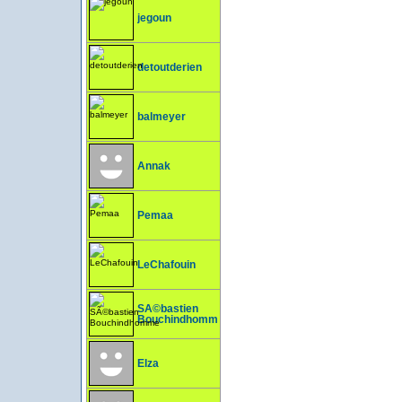
jegoun
detoutderien
balmeyer
Annak
Pemaa
LeChafouin
SÃ©bastien
Bouchindhomme
Elza