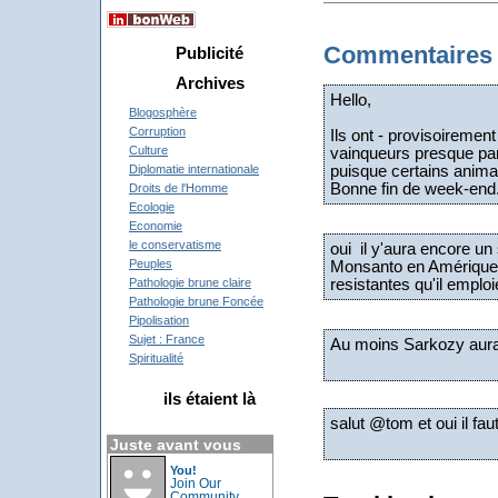
Commentaires
Publicité
Archives
Hello,
Blogosphère
Corruption
Ils ont - provisoiremen
Culture
vainqueurs presque par
puisque certains anima
Diplomatie internationale
Bonne fin de week-end.
Droits de l'Homme
Ecologie
Economie
le conservatisme
oui il y'aura encore un
Peuples
Monsanto en Amérique d
resistantes qu'il empl
Pathologie brune claire
Pathologie brune Foncée
Pipolisation
Sujet : France
Au moins Sarkozy aura
Spiritualité
ils étaient là
salut @tom et oui il faut 
Juste avant vous
You!
Join Our
Community