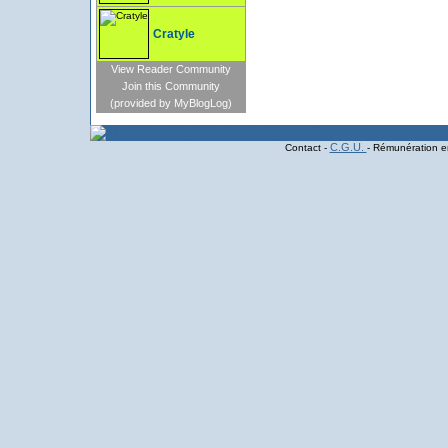
Cratyle
View Reader Community
Join this Community
(provided by MyBlogLog)
C.G.U.
Contact -
- Rémunération en