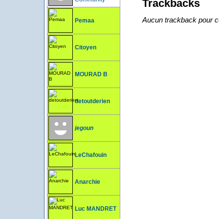
Trackbacks
Aucun trackback pour ce
Pemaa
Citoyen
MOURAD B
detoutderien
jegoun
LeChafouin
Anarchie
Luc MANDRET