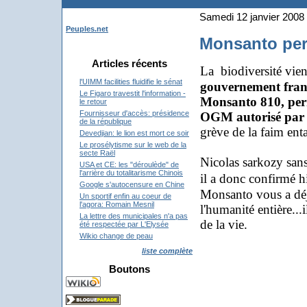
Samedi 12 janvier 2008
Peuples.net
Monsanto perd
Articles récents
La biodiversité vie
l'UIMM facilities fluidifie le sénat
gouvernement franç
Le Figaro travestit l'information -
Monsanto 810, perm
le retour
Fournisseur d'accès: présidence
OGM autorisé par 
de la république
grève de la faim ent
Devedjian: le lion est mort ce soir
Le prosélytisme sur le web de la
secte Raël
Nicolas sarkozy sans 
USA et CE: les "déroulède" de
l'arrière du totalitarisme Chinois
il a donc confirmé h
Google s'autocensure en Chine
Monsanto vous a déja
Un sportif enfin au coeur de
l'agora: Romain Mesnil
l'humanité entière...
La lettre des municipales n'a pas
de la vie.
été respectée par L'Elysée
Wikio change de peau
liste complète
Boutons