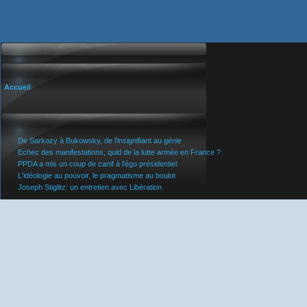
Accueil
De Sarkozy à Bukowsky, de l'insignifiant au génie
Echec des manifestations, quid de la lutte armée en France ?
PPDA a mis un coup de canif à l'égo présidentiel
L'idéologie au pouvoir, le pragmatisme au boulot
Joseph Stiglitz: un entretien avec Libération