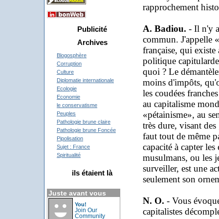
rapprochement histo
A. Badiou.
- Il n'y 
Publicité
commun. J'appelle «p
Archives
française, qui existe
Blogosphère
politique capitulard
Corruption
quoi ? Le démantèlem
Culture
moins d'impôts, qu'o
Diplomatie internationale
Ecologie
les coudées franches
Economie
au capitalisme mondi
le conservatisme
«pétainisme», au sen
Peuples
Pathologie brune claire
très dure, visant des
Pathologie brune Foncée
faut tout de même pas
Pipolisation
capacité à capter les
Sujet : France
Spiritualité
musulmans, ou les je
surveiller, est une a
ils étaient là
seulement son ornem
Juste avant vous
N. O.
- Vous évoquez
You!
capitalistes décompl
Join Our
Community