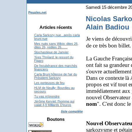
Samedi 15 décembre 2
Peuples.net
Nicolas Sarko
Alain Badiou
Articles récents
Carla Sarkozy nue...après carla
Je viens de découvr
bruni nue
Mes nuits sans Wikio: dites 26,
de ce très bon billet.
dites 26, redites 26.......
Stochastique de Janvier
La Gauche Française 
Yves Thréard: le ressort du
Figaro
ont fait sa grandeur
De l'exubérance des marchés
financiers
s'ouvre actuellement
Carla Bruni hôtesse de l'air du
Dans ce contexte
là
Président Sarkozy
Les porteuses de feu
propos est vif tout en
HLM de Neuilly: Bourdieu au
immédiatement aux ye
secours
nouvel Observateur a
Tu vas m'prendre
Jérôme Kerviel: l'homme qui
nom
". C'est donc le
valait 4,9 Milliards D'euros
liste complète
Boutons
Nouvel Observateu
sarkozysme et pétain