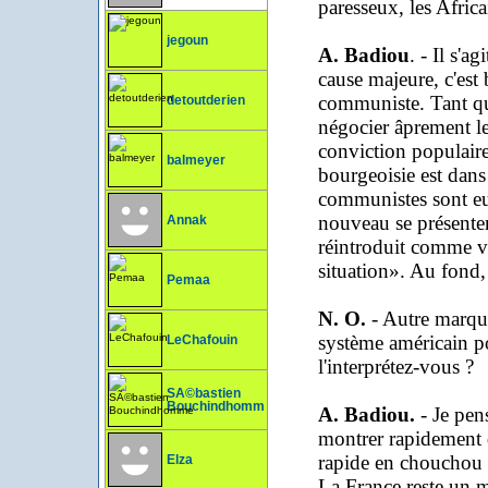
paresseux, les Africai
jegoun
A. Badiou
. - Il s'
cause majeure, c'est
communiste. Tant que
detoutderien
négocier âprement le
conviction populaire
balmeyer
bourgeoisie est dans 
communistes sont eu
nouveau se présenter
Annak
réintroduit comme v
situation». Au fond, 
Pemaa
N. O.
- Autre marque
système américain 
LeChafouin
l'interprétez-vous ?
SÃ©bastien
Bouchindhomme
A. Badiou.
- Je pen
montrer rapidement 
rapide en chouchou d
Elza
La France reste un m