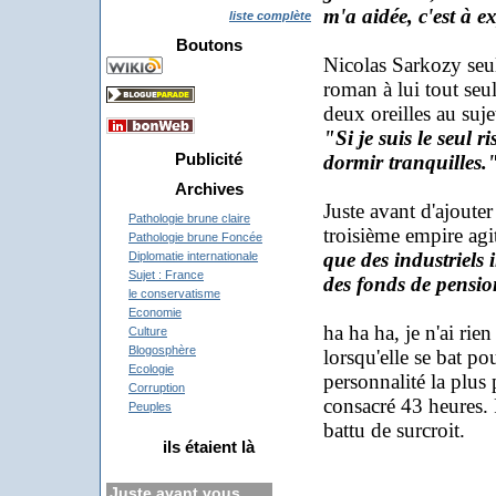
m'a aidée, c'est à ex
liste complète
Boutons
Nicolas Sarkozy seul
roman à lui tout seu
deux oreilles au sujet
"Si je suis le seul 
Publicité
dormir tranquilles.
Archives
Juste avant d'ajoute
Pathologie brune claire
troisième empire agi
Pathologie brune Foncée
que des industriels 
Diplomatie internationale
Sujet : France
des fonds de pensi
le conservatisme
Economie
ha ha ha, je n'ai rie
Culture
Blogosphère
lorsqu'elle se bat po
Ecologie
personnalité la plus 
Corruption
consacré 43 heures. 
Peuples
battu de surcroit.
ils étaient là
Juste avant vous