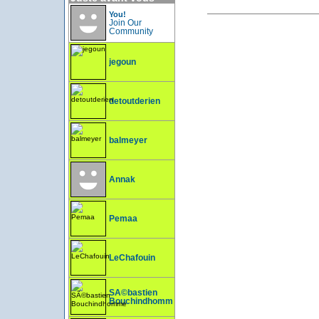
You!
Join Our
Community
jegoun
detoutderien
balmeyer
Annak
Pemaa
LeChafouin
SÃ©bastien
Bouchindhomme