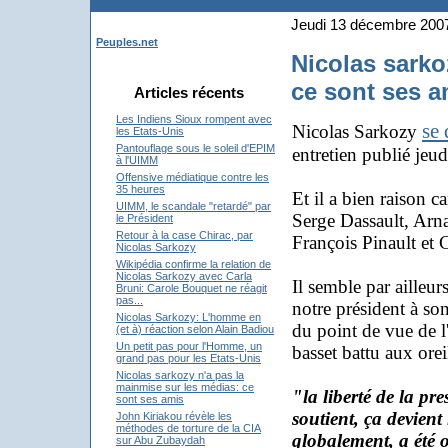
Jeudi 13 décembre 200
Peuples.net
Nicolas sarko
ce sont ses a
Articles récents
Les Indiens Sioux rompent avec
se
Nicolas Sarkozy
les Etats-Unis
Pantouflage sous le soleil d'EPIM
entretien publié je
à l'UIMM
Offensive médiatique contre les
35 heures
Et il a bien raison c
UIMM, le scandale "retardé" par
Serge Dassault, Arn
le Président
Retour à la case Chirac, par
François Pinault et 
Nicolas Sarkozy
Wikipédia confirme la relation de
Nicolas Sarkozy avec Carla
Il semble par ailleur
Bruni: Carole Bouquet ne réagit
pas...
notre président à son
Nicolas Sarkozy: L'homme en
du point de vue de l
(et à) réaction selon Alain Badiou
Un petit pas pour l'Homme, un
basset battu aux ore
grand pas pour les Etats-Unis
Nicolas sarkozy n'a pas la
mainmise sur les médias: ce
"
la liberté de la pre
sont ses amis
soutient, ça devient
John Kiriakou révèle les
méthodes de torture de la CIA
globalement, a été 
sur Abu Zubaydah