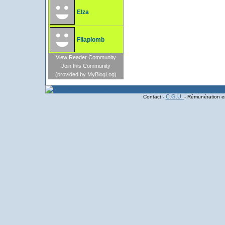
Elza
Filaplomb
View Reader Community
Join this Community
(provided by MyBlogLog)
C.G.U.
Contact -
- Rémunération en