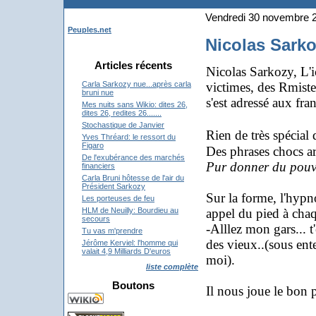
Vendredi 30 novembre 
Peuples.net
Nicolas Sarko
Articles récents
Nicolas Sarkozy, L'
victimes, des Rmiste
Carla Sarkozy nue...après carla
bruni nue
s'est adressé aux fran
Mes nuits sans Wikio: dites 26,
dites 26, redites 26.......
Stochastique de Janvier
Rien de très spécial
Yves Thréard: le ressort du
Figaro
Des phrases chocs a
De l'exubérance des marchés
Pur donner du pouvoi
financiers
Carla Bruni hôtesse de l'air du
Président Sarkozy
Sur la forme, l'hypn
Les porteuses de feu
appel du pied à chaq
HLM de Neuilly: Bourdieu au
secours
-Alllez mon gars... t
Tu vas m'prendre
des vieux..
(sous ent
Jérôme Kerviel: l'homme qui
valait 4,9 Milliards D'euros
moi).
liste complète
Boutons
Il nous joue le bon 