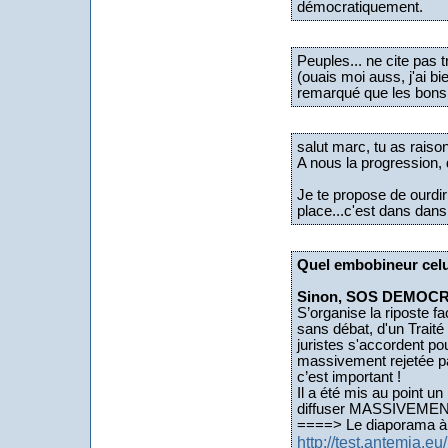
démocratiquement.
Peuples... ne cite pas t
(ouais moi auss, j'ai bi
remarqué que les bons p
salut marc, tu as raison 
A nous la progression, 
Je te propose de ourdir
place...c'est dans dans
Quel embobineur celui
Sinon, SOS DEMOCR
S’organise la riposte f
sans débat, d'un Traité
juristes s'accordent pou
massivement rejetée pa
c’est important !
Il a été mis au point un 
diffuser MASSIVEMEN
====> Le diaporama à d
http://test.antemia.e