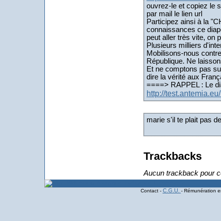
ouvrez-le et copiez le 
par mail le lien url
Participez ainsi à la
connaissances ce diapor
peut aller très vite, 
Plusieurs milliers d'int
Mobilisons-nous contre l
République. Ne laissons
Et ne comptons pas sur
dire la vérité aux Franç
====> RAPPEL : Le diap
http://test.antemia.e
marie s'il te plait pas 
Trackbacks
Aucun trackback pour ce
C.G.U.
Contact -
- Rémunération en