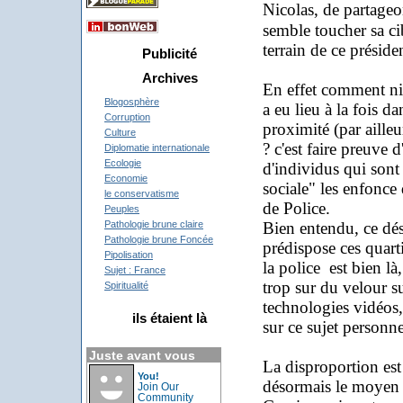
Nicolas, de partageo
semble toucher sa cib
terrain de ce préside
Publicité
Archives
En effet comment nie
Blogosphère
a eu lieu à la fois d
Corruption
proximité (par ailleu
Culture
? c'est faire preuve 
Diplomatie internationale
Ecologie
d'individus qui sont 
Economie
sociale" les enfonce
le conservatisme
de Police.
Peuples
Bien entendu, ce dés
Pathologie brune claire
Pathologie brune Foncée
prédispose ces quarti
Pipolisation
la police est bien là
Sujet : France
trop sur du velour su
Spiritualité
technologies vidéos,
ils étaient là
sur ce sujet personne
Juste avant vous
La disproportion est
You!
désormais le moyen 
Join Our
Community