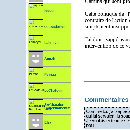
Gamins qui sont pro
jegoun
Cette politique de "l'
contraire de l'action
simplement insupport
detoutderien
J'ai donc zappé avant
balmeyer
intervention de ce v
Annak
Pemaa
LeChafouin
Commentaires
SÃ©bastien
Bouchindhomme
Comme toi, j'ai zappé a
qui lui servaient la soup
Je voulais entendre ses
Elza
bof !!!!