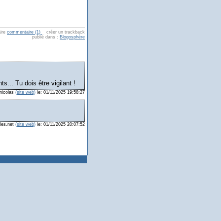
aire
commentaire (1)
créer un trackback
publié dans :
Blogosphère
s... Tu dois être vigilant !
 nicolas
(site web)
le: 01/11/2025 19:58:27
les.net
(site web)
le: 01/11/2025 20:07:52