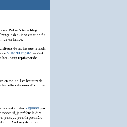
ssement Wikio 53ème blog
Français depuis sa création fin
r rue en france.
e visiteurs de moins que le mois
billet du Figaro
de ce
ne s'est
té beaucoup repris par de
urs en moins.
Les lecteurs de
 les billets du mois d'octobre
Vigilants
à la création des
par
roboratif, je préfère le dire
ui puisque pour la première
politique Sarkozyste au jour le