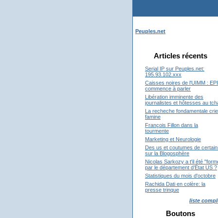
Peuples.net
Articles récents
Serial IP sur Peuples.net:
195.93.102.xxx
Caisses noires de l'UIMM : EP
commence à parler
Libération imminente des
journalistes et hôtesses au tc
La recheche fondamentale crie
famine
François Fillon dans la
tourmente
Marketing et Neurologie
Des us et coutumes de certain
sur la Blogosphère
Nicolas Sarkozy a t'il été "form
par le département d’État US ?
Statistiques du mois d'octobre
Rachida Dati en colère: la
presse trinque
liste compl
Boutons