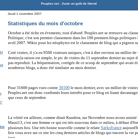
Peuples.net : Juste un goût de liberté
Jeudi 1 novembre 2007
Statistiques du mois d'octobre
Octobre a été riche en évements, tout d'abord Peuples.net se retrouve au cla
Politique, c'est son premier classement dans les 100 premiers blogs politiques 
avril 2007. Wikio pour les néophytes est le classement de blog qui a pignon su
Coté visites, il y'a eu 9500 visiteurs uniques, c'est à dire environ un millier d
IM
dernier,la raison est simple, le pic de visites du 11 septembre dernier au sujet 
pas reproduit. La fréquentation, corrigée de ce scoop de septembre qui avait é
had
nombreux blogs, a donc été similaire au mois dernier.
30100
Pour 31600 pages vues contre
le mois dernier, avec un millier de visite
Peuples.net ont donc confirmés leurs interêts pour ce blog en lisant davantages
s
que ceux de septembre.
é"
La vérité est ailleurs, comme dirait Kundera, sur Novembre nous avons assisté 
Massi13, c'est une femme ce qui est très nouveau dans ce milieu, à défaut d'être 
Sarkofrance
ète
plusieurs fois. Une très bonne nouvelle comme le relate
aujourd'h
fois vous avez sur ce site les cinq derniers articles de blogs qui tracent la vie 
jour.