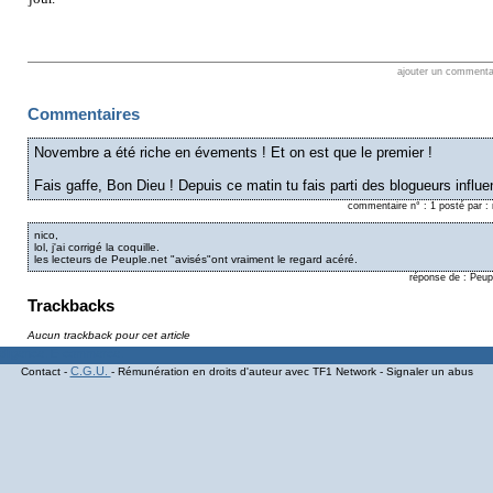
ajouter un comment
Commentaires
Novembre a été riche en évements ! Et on est que le premier !
Fais gaffe, Bon Dieu ! Depuis ce matin tu fais parti des blogueurs influent
commentaire n° : 1 posté par :
nico,
lol, j'ai corrigé la coquille.
les lecteurs de Peuple.net "avisés"ont vraiment le regard acéré.
réponse de : Peup
Trackbacks
Aucun trackback pour cet article
C.G.U.
Contact -
- Rémunération en droits d'auteur avec TF1 Network - Signaler un abus