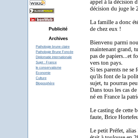
appel à la décision d
décision du juge le 
La famille a donc ét
de chez eux !
Publicité
Archives
Bienvenu parmi nous 
Pathologie brune claire
maintenant grand, tu 
Pathologie Brune Foncée
pas de papiers...et f
Diplomatie internationale
vers ton pays.
Sujet : France
le conservatisme
Si tes parents ne se 
Economie
qu'ils font de la pol
Culture
sujet, tu pourras peut
Blogosphère
Dans tous les cas de 
né en France la patr
Le casting de cette b
faute, Brice Hortefeux
Le petit Préfet, alia
était à toulouse en 2