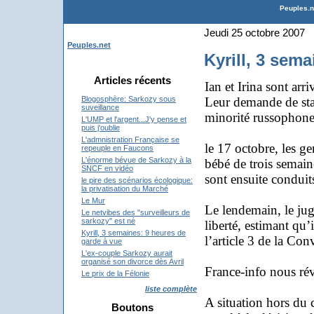
Peuples.ne
Jeudi 25 octobre 2007
Peuples.net
Kyrill, 3 sem
Articles récents
Ian et Irina sont arr
Leur demande de stat
Blogosphère: Sarkozy sous
suveillance
minorité russophone
L'UMP et l'argent...J'y pense et
puis j'oublie
L'admnistration Française se
le 17 octobre, les ge
repeuple en Faucons
L'énorme bévue de Sarkozy à la
bébé de trois semain
SNCF en vidéo
sont ensuite conduit
le pire des scénarios écologique:
la privatisation du Marché
Le Mur
Le lendemain, le juge
Le netvibes des "surveilleurs de
sarkozy" est né
liberté, estimant qu’
Kyrill, 3 semaines: 9 heures de
l’article 3 de la Co
garde à vue
L'ex-couple Sarkozy aurait
organisé son divorce dès Avril
France-info nous rév
Le prix de la Félonie
liste complète
A situation hors du 
Boutons