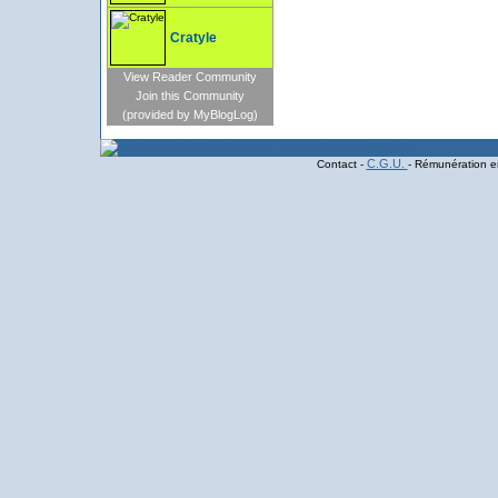
Cratyle
View Reader Community
Join this Community
(provided by MyBlogLog)
C.G.U.
Contact -
- Rémunération en