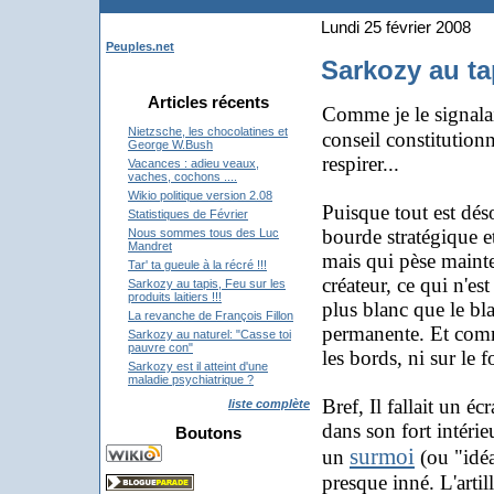
Lundi 25 février 2008
Peuples.net
Sarkozy au tap
Articles récents
Comme je le signala
Nietzsche, les chocolatines et
conseil constitution
George W.Bush
respirer...
Vacances : adieu veaux,
vaches, cochons ....
Wikio politique version 2.08
Puisque tout est déso
Statistiques de Février
bourde stratégique et
Nous sommes tous des Luc
Mandret
mais qui pèse main
Tar' ta gueule à la récré !!!
créateur, ce qui n'est
Sarkozy au tapis, Feu sur les
produits laitiers !!!
plus blanc que le bla
La revanche de François Fillon
permanente. Et comme
Sarkozy au naturel: "Casse toi
pauvre con"
les bords, ni sur le f
Sarkozy est il atteint d'une
maladie psychiatrique ?
Bref, Il fallait un é
liste complète
dans son fort intérie
Boutons
surmoi
un
(ou "idéa
presque inné. L'artil