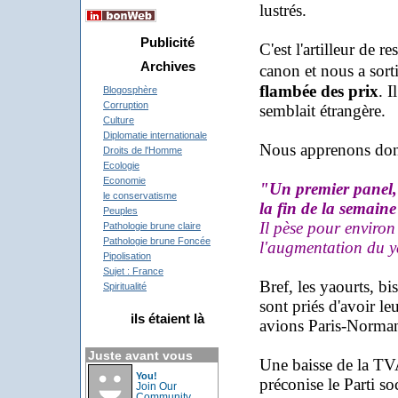
lustrés.
Publicité
C'est l'artilleur de r
Archives
canon et nous a sort
flambée des prix
. I
Blogosphère
Corruption
semblait étrangère.
Culture
Diplomatie internationale
Nous apprenons donc
Droits de l'Homme
Ecologie
Economie
"
Un premier panel, 
le conservatisme
la fin de la semain
Peuples
Il pèse pour enviro
Pathologie brune claire
Pathologie brune Foncée
l'augmentation du y
Pipolisation
Sujet : France
Bref, les yaourts, bis
Spiritualité
sont priés d'avoir le
ils étaient là
avions Paris-Normand
Juste avant vous
Une baisse de la TVA
You!
préconise le Parti so
Join Our
Community