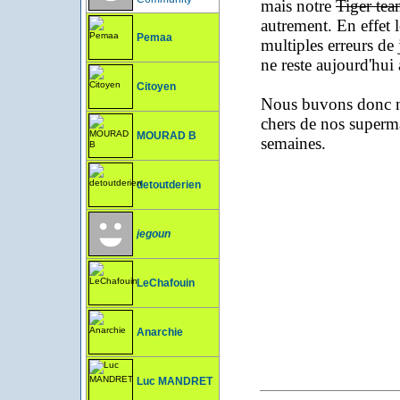
mais notre
Tiger te
autrement. En effet l
Pemaa
multiples erreurs de
ne reste aujourd'hu
Citoyen
Nous buvons donc notr
chers de nos superma
MOURAD B
semaines.
detoutderien
jegoun
LeChafouin
Anarchie
Luc MANDRET