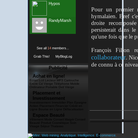
Hypos
Pour un premier m
hymalaien. Bref c'e
RandyMarsh
droite recomposée
persisterait dans l
qu'une fois que le p
See all
14
members...
François Fillon 
collaborateur
. Nic
Grab This!
MyBlogLog
de connu à ce niveau
Publicité
Achat en ligne!
Ecran Lcd Lecteur MP3 Cartouche
Encre Cd Vierge Téléphone Mobile
Ordinateur Portable Dvd Vierge
Placement et
Investissement
Investissement Immobilier Plan Epargne
Action Placement Financier Crédit en
Ligne Bourse en Ligne Défiscalisation
Espace Beauté
Vêtement Mode Conseil Maigrir Conseil
Beauté Produit Cosmétique Soin
Visage Séjour Thalasso