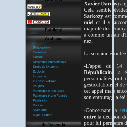
Xavier Darcos
) au
Cela semble éviden
Sarkozy
est comm
miel
et il y succo
majorité des França
Publicité
a comme un air d'i
Archives
nez.
Blogosphère
La semaine écoulée es
Corruption
Culture
Diplomatie internationale
-L'appel du 14 
Droits de l'Homme
Républicaine
a ét
Ecologie
Economie
personnalités ont 
le conservatisme
gesticulations et de
Peuples
cet appel mais encor
Pathologie brune claire
Pathologie brune Foncée
son entourage a été 
Pipolisation
Presse
rét
-Concernant la
Spiritualité
Sujet : France
outre
la décision du
pour lui permettre d
ils étaient là