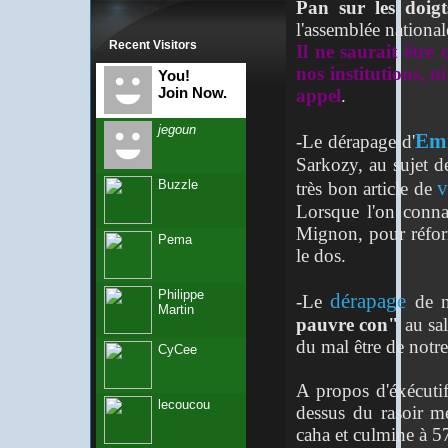
Pan sur les doigt
l'assemblée national
Recent Visitors
I
l ne saurait être
nos institutions, n
You!
Join Now.
appel
.
jegoun
Em
-Le dérapage d'
Sarkozy, au sujet de
v
Buzzle
très bon article de
Lorsque l'on conna
Mignon, pour réform
Pema
le dos.
Philippe
dérapage
-Le
de n
Martin
pauvre con"
au sal
du mal être de notre
CyCee
A propos d'éxécuti
lecoucou
dessus du rasoir m
caha et culmine à 5