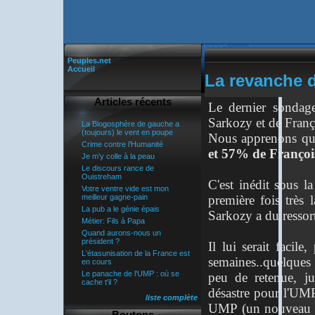
Peuples.net
Accueil
La revanche d
Articles récents
Le dernier sondag
Sarkozy et de Franço
La Blogosphère de gauche a
(toujours) le vent en poupe
Nous apprenons q
Crime contre l'Humanité
et 57% de François
Je m'y colle à la peau
Le discours rance de
Ouistreham
C'est inédit sous l
Votre ventre vide est mon
première fois très 
meilleur gagne-pain
La pub a le génie épais
Sarkozy a du ressort
Métier: Fils à Papa
Quand aurons-nous un
président ?
Il lui serait facile
L'étasunisation de la France est
semaines..quelques 
en cours
Le panache de l'UMP : où se
peu de retenue, j
cache t'il ?
désastre pour l'UMP,
liste complète
UMP (un nouveau ba
Boutons