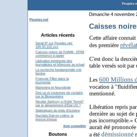
Peuples.ne
Dimanche 4 novembre 
Peuples.net
Caisses noir
Articles récents
Cette affaire connai
révéla
Serial IP sur Peuples.net:
des première
195.93.102.xxx
Caisses noires de l'UIMM : EPIM
commence à parler
C'est donc la deuxi
Libération imminente des
table versés soit par
journalistes et hôtesses au tchad
La recheche fondamentale crie
famine
600 Millions d
Les
François Fillon dans la
tourmente
vocation à "fluidifie
Marketing et Neurologie
mentionné.
Des us et coutumes de certains
sur la Blogosphère
Nicolas Sarkozy a t'il été "formé"
par le département d’État US ?
Libération repris p
Statistiques du mois d'octobre
dernière au sujet de 
Rachida Dati en colère: la
pas incorruptible.» 
presse trinque
aurait été prononcée
liste complète
démissionné
a été
r
Boutons