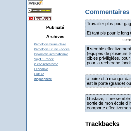
Commentaires
Travailler plus pour gag
Publicité
Et tant pis pour le long 
Archives
comm
Pathologie brune claire
Il semble effectivement
Pathologie Brune Foncée
(équipes de plusieurs l
Diplomatie internationale
cibles priviligiées. po
Sujet : France
pour la recherche fond
le conservatisme
Economie
Culture
à boire et à manger dans
Blogosphère
est la porte (grande) o
Gustave, il me semble q
sortie de mon école d'i
comporte effectivemen
Trackbacks