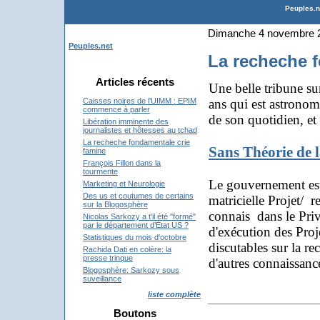
Peuples.ne
Dimanche 4 novembre 
Peuples.net
La recheche 
Articles récents
Une belle tribune s
ans qui est astronom
Caisses noires de l'UIMM : EPIM
commence à parler
de son quotidien, et 
Libération imminente des
journalistes et hôtesses au tchad
La recheche fondamentale crie
Sans Théorie de l
famine
François Fillon dans la
tourmente
Le gouvernement est 
Marketing et Neurologie
Des us et coutumes de certains
matricielle Projet/ r
sur la Blogosphère
connais dans le Priv
Nicolas Sarkozy a t'il été "formé"
par le département d’État US ?
d'exécution des Proje
Statistiques du mois d'octobre
discutables sur la re
Rachida Dati en colère: la
presse trinque
d'autres connaissanc
Blogosphère: Sarkozy sous
suveillance
liste complète
Boutons