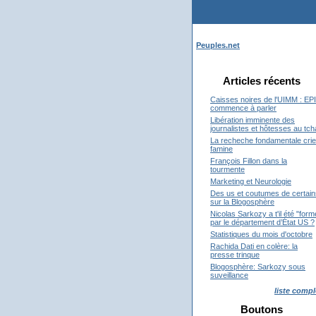
Peuples.net
Articles récents
Caisses noires de l'UIMM : EP
commence à parler
Libération imminente des
journalistes et hôtesses au tc
La recheche fondamentale crie
famine
François Fillon dans la
tourmente
Marketing et Neurologie
Des us et coutumes de certain
sur la Blogosphère
Nicolas Sarkozy a t'il été "form
par le département d’État US ?
Statistiques du mois d'octobre
Rachida Dati en colère: la
presse trinque
Blogosphère: Sarkozy sous
suveillance
liste compl
Boutons