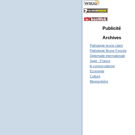
Publicité
Archives
Pathologie brune claire
Pathologie Brune Foncée
Diplomatie internationale
Sujet : France
le conservatisme
Economie
Culture
Blogosphère