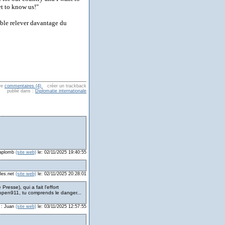
et to know us!"
mble relever davantage du
re
commentaires (4)
créer un trackback
publié dans :
Diplomatie internationale
ilaplomb
(site web)
le: 02/11/2025 19:40:55
ples.net
(site web)
le: 02/11/2025 20:28:01
Presse), qui a fait l'effort
open911, tu comprends le danger...
r : Juan
(site web)
le: 03/11/2025 12:57:55