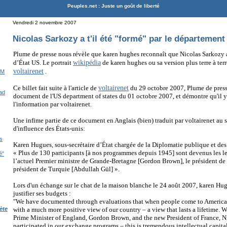
Peuples.net : Juste un goût de liberté
Vendredi 2 novembre 2007
Nicolas Sarkozy a t'il été "formé" par le département
Plume de presse nous révèle que karen hughes
reconnaît que Nicolas Sarkozy a
wikipédia
d’État US.
Le portrait
de karen hughes ou sa version plus terre à terre
voltairenet
.
IM
voltairenet
Ce billet fait suite à l'article de
du 29 octobre 2007, Plume de presse 
had
document de l'US department of states du 01 octobre 2007, et démontre qu'il 
l'information par voltairenet.
Une infime partie de ce document en Anglais (bien) traduit par voltairenet au
d'influence
des États-unis:
s
Karen Hugues, sous-secrétaire d’État chargée de la Diplomatie publique et des 
« Plus de 130 participants [à nos programmes depuis 1945] sont devenus les le
é"
l’actuel Premier ministre de Grande-Bretagne [Gordon Brown], le président de 
président de Turquie [Abdullah Gül] ».
Lors d'un échange sur le chat de la maison blanche le 24 août 2007, karen Hu
justifier ses budgets :
"We have documented through evaluations that when people come to America t
with a much more positive view of our country – a view that lasts a lifetime. 
ète
Prime Minister of England, Gordon Brown, and the new President of France, N
participated in our exchange programs – this is tremendous intellectual capital