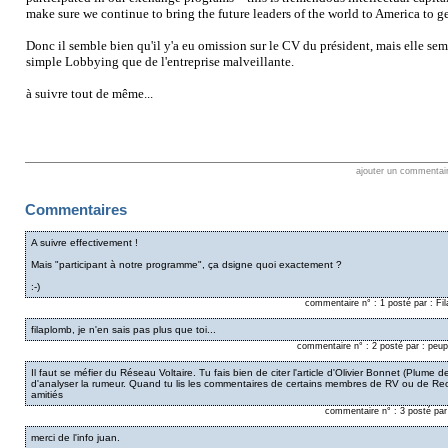
make sure we continue to bring the future leaders of the world to America to g
Donc il semble bien qu'il y'a eu omission sur le CV du président, mais elle se
simple Lobbying que de l'entreprise malveillante.
à suivre tout de même...
ajouter un commentai
Commentaires
A suivre effectivement !
Mais "participant à notre programme", ça dsigne quoi exactement ?
:-)
commentaire n° : 1 posté par : F
filaplomb, je n'en sais pas plus que toi...
commentaire n° : 2 posté par : peu
Il faut se méfier du Réseau Voltaire. Tu fais bien de citer l'article d'Olivier Bonnet (Plume de 
d'analyser la rumeur. Quand tu lis les commentaires de certains membres de RV ou de Re
amitiés
commentaire n° : 3 posté pa
merci de l'info juan.