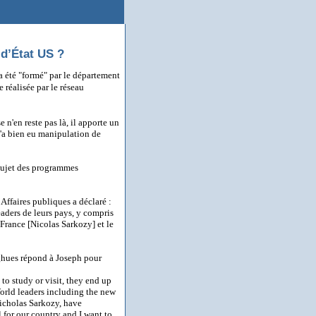
 d’État US ?
 été "formé" par le département
 réalisée par le réseau
n'en reste pas là, il apporte un
y'a bien eu manipulation de
 sujet des programmes
Affaires publiques a déclaré :
aders de leurs pays, y compris
France [Nicolas Sarkozy] et le
ghues répond à Joseph pour
o study or visit, they end up
World leaders including the new
icholas Sarkozy, have
 for our country and I want to