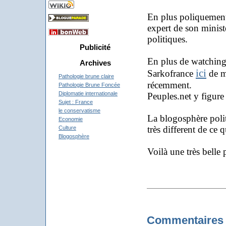
En plus poliquement 
expert de son minist
politiques.
Publicité
En plus de watching
Archives
ici
Sarkofrance
de me
Pathologie brune claire
récemment.
Pathologie Brune Foncée
Diplomatie internationale
Peuples.net y figure
Sujet : France
le conservatisme
La blogosphère poli
Economie
très different de ce q
Culture
Blogosphère
Voilà une très belle
Commentaires