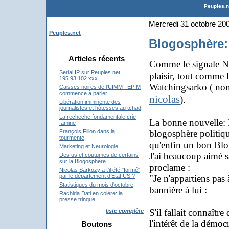
Peuples.ne
Mercredi 31 octobre 20
Peuples.net
Blogosphère:
Articles récents
Comme le signale Ni
Serial IP sur Peuples.net:
plaisir, tout comme 
195.93.102.xxx
Watchingsarko ( non 
Caisses noires de l'UIMM : EPIM
commence à parler
nicolas
).
Libération imminente des
journalistes et hôtesses au tchad
La recheche fondamentale crie
La bonne nouvelle: M
famine
blogosphère politiqu
François Fillon dans la
tourmente
qu'enfin un bon Blog
Marketing et Neurologie
J'ai beaucoup aimé s
Des us et coutumes de certains
sur la Blogosphère
proclame :
Nicolas Sarkozy a t'il été "formé"
par le département d’État US ?
"Je n'appartiens pas 
Statistiques du mois d'octobre
bannière à lui :
Rachida Dati en colère: la
presse trinque
S'il fallait connaîtr
liste complète
l'intérêt de la démocr
Boutons