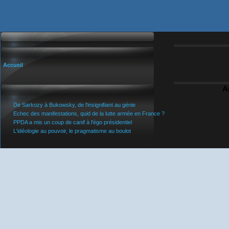
Accueil
A
De Sarkozy à Bukowsky, de l'insignifiant au génie
Echec des manifestations, quid de la lutte armée en France ?
PPDA a mis un coup de canif à l'égo présidentiel
L'idéologie au pouvoir, le pragmatisme au boulot