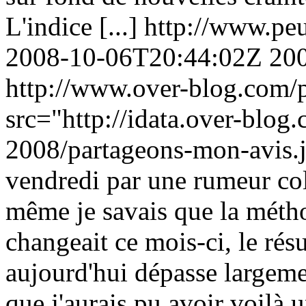
L'indice [...]
http://www.peu
2008-10-06T20:44:02Z
20
http://www.over-blog.com/p
src="http://idata.over-blo
2008/partageons-mon-avis.
vendredi par une rumeur co
même je savais que la méth
changeait ce mois-ci, le rés
aujourd'hui dépasse largemen
que j'aurais pu avoir voilà un