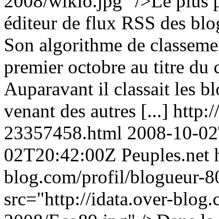
2008/wikio.jpg" />Le plus p
éditeur de flux RSS des blo
Son algorithme de classemen
premier octobre au titre du
Auparavant il classait les b
venant des autres [...]
http:/
23357458.html
2008-10-02
02T20:42:00Z
Peuples.net
blog.com/profil/blogueur-
src="http://idata.over-blo